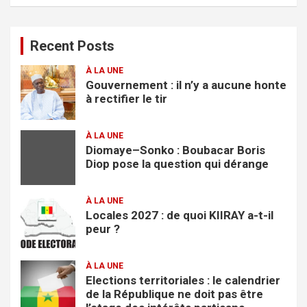
c
h
e
Recent Posts
r
c
À LA UNE
h
Gouvernement : il n’y a aucune honte
e
à rectifier le tir
r
À LA UNE
Diomaye–Sonko : Boubacar Boris
Diop pose la question qui dérange
À LA UNE
Locales 2027 : de quoi KIIRAY a-t-il
peur ?
À LA UNE
Elections territoriales : le calendrier
de la République ne doit pas être