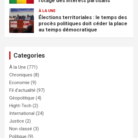
l’otage des intérêts partisans
À LA UNE
Élections territoriales : le temps des
procès politiques doit céder la place
au temps démocratique
Categories
À la Une
(771)
Chroniques
(8)
Economie
(9)
Fil d'actualité
(97)
Géopolitique
(4)
Hight-Tech
(2)
International
(24)
Justice
(2)
Non classé
(3)
Politique
(9)